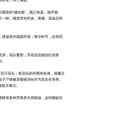
在卧室，用于驱蚊。
圆形的“捕虫瓶”，瓶口有盖，能开能
不一样。猪笼草对肝炎、胃痛、高血压和
，摆放室外疏荫环境；寒冷时节，在明亮
亮泽，花白繁密，开花后还能结红色浆
好。
数百只花头，各花头的外围有粘液，就像五
虫子尸体被其慢慢消化作为其生长营养。
捉蚊又吸尘。
茅醇等多种芳香类天然精油，达到驱蚊目