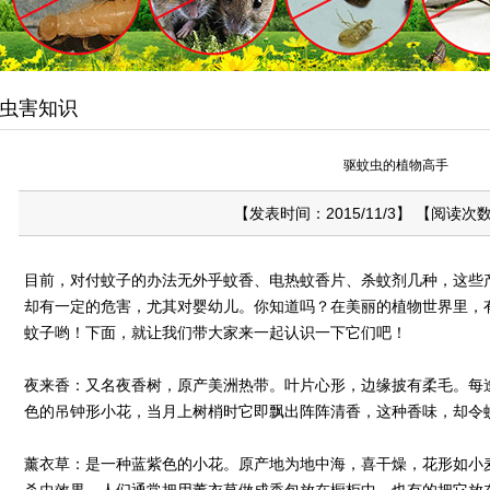
虫害知识
驱蚊虫的植物高手
【发表时间：2015/11/3】 【阅读次数
目前，对付蚊子的办法无外乎蚊香、电热蚊香片、杀蚊剂几种，这些
却有一定的危害，尤其对婴幼儿。你知道吗？在美丽的植物世界里，
蚊子哟！下面，就让我们带大家来一起认识一下它们吧！
夜来香：又名夜香树，原产美洲热带。叶片心形，边缘披有柔毛。每
色的吊钟形小花，当月上树梢时它即飘出阵阵清香，这种香味，却令
薰衣草：是一种蓝紫色的小花。原产地为地中海，喜干燥，花形如小