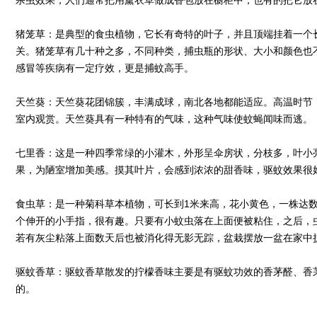
杀虫效果，人们通常把用薰衣草做成香包放在橱柜中，也有的把它放
猪笼草：是典型的食虫植物，它长有奇特的叶子，并且顶端挂着一个长
关。猪笼草有几十种之多，不同种类，捕虫瓶的形状、大小和颜色也
感冒等疾病有一定疗效，更是捕蚊高手。
天竺葵：天竺葵花团锦簇，丰满成球，南北各地都能适应。高温时节
室内观赏。天竺葵具有一种特有的气味，这种气味使蚊蝇闻味而逃。
七里香：这是一种四季常绿的小灌木，外形呈伞房状，分枝多，叶小
果，为陋室增加美感。摸其叶片，会感到浓浓的甜香味，驱蚊效果很
食虫草：是一种菊科草本植物，可长到1米来高，花小黄色，一株达
个伸开的小手指，很有趣。只要有小蚊虫落在上面便被粘住，之后，
若有灰尘粘落上面数天后也被消化得无影无踪，盆栽摆放一盆在家中
驱蚊香草：驱蚊香草散发的拧檬香味主要是有驱蚊功效的香茅醛、香
的。