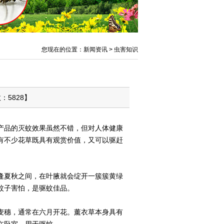
您现在的位置：新闻资讯 > 虫害知识
：5828】
产品的灭蚊效果虽然不错，但对人体健康
有不少花草既具有观赏价值，又可以驱赶
逢夏秋之间，在叶腋就会绽开一簇簇黄绿
蚊子害怕，是驱蚊佳品。
麦穗，通常在六月开花。薰衣草本身具有